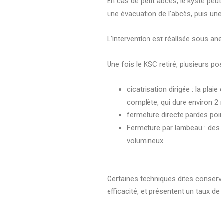
En cas de petit abcès, le kyste peu
une évacuation de l’abcès, puis une
L’intervention est réalisée sous ane
Une fois le KSC retiré, plusieurs pos
cicatrisation dirigée : la pla
complète, qui dure environ 2
fermeture directe pardes poi
Fermeture par lambeau : des p
volumineux.
Certaines techniques dites conservat
efficacité, et présentent un taux de 