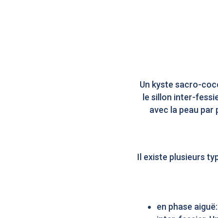
Un kyste sacro-coccy
le sillon inter-fes
avec la peau par 
Il existe plusieurs t
en phase aiguë: