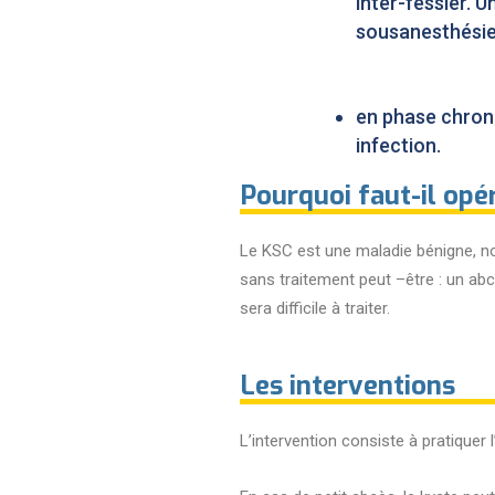
inter-fessier. U
sousanesthésie
en phase chroniq
infection.
Pourquoi faut-il opé
Le KSC est une maladie bénigne, non 
sans traitement peut –être : un abcè
sera difficile à traiter.
Les interventions
L’intervention consiste à pratiquer