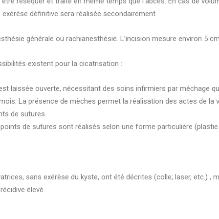
t être réséquer et traité en même temps que l’abcès. En cas de volumi
 exérèse définitive sera réalisée secondairement.
sthésie générale ou rachianesthésie. L’incision mesure environ 5 cm, v
sibilités existent pour la cicatrisation :
ie est laissée ouverte, nécessitant des soins infirmiers par méchage qu
 mois. La présence de mèches permet la réalisation des actes de la v
nts de sutures.
oints de sutures sont réalisés selon une forme particulière (plastie 
rices, sans exérèse du kyste, ont été décrites (colle; laser, etc.) , m
récidive élevé.