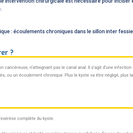
ne intervention chirurgicale est nécessaire pour inciser 
.
ue : écoulements chroniques dans le sillon inter fessier
rer ?
cancéreuse, n’atteignant pas le canal anal. Il s’agit d’une infection du
s, ou un écoulement chronique. Plus le kyste va être négligé, plus la
 l’exérèse complète du kyste.