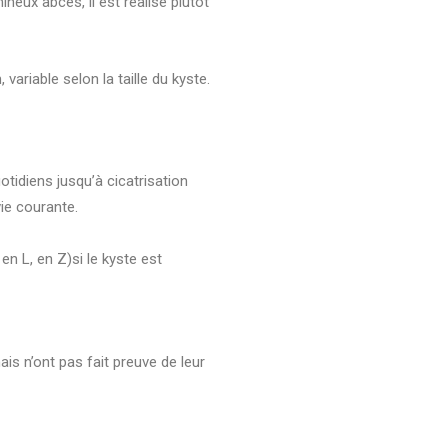
neux abcès, il est réalisé plutôt
ariable selon la taille du kyste.
otidiens jusqu’à cicatrisation
ie courante.
en L, en Z)si le kyste est
ais n’ont pas fait preuve de leur